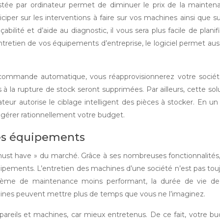
stée par ordinateur permet de diminuer le prix de la mainten
ciper sur les interventions à faire sur vos machines ainsi que su
bilité et d’aide au diagnostic, il vous sera plus facile de planifi
tretien de vos équipements d’entreprise, le logiciel permet aus
e commande automatique, vous réapprovisionnerez votre socié
à la rupture de stock seront supprimées. Par ailleurs, cette sol
teur autorise le ciblage intelligent des pièces à stocker. En u
 gérer rationnellement votre budget.
des équipements
 must have » du marché. Grâce à ses nombreuses fonctionnalités
équipements. L’entretien des machines d’une société n’est pas tou
stème de maintenance moins performant, la durée de vie de
ines peuvent mettre plus de temps que vous ne l’imaginez.
pareils et machines, car mieux entretenus. De ce fait, votre b