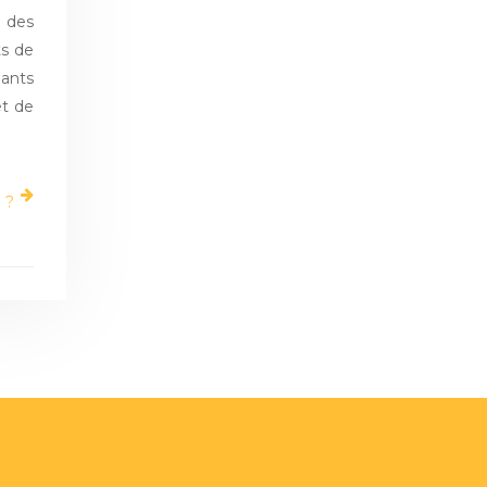
e des
ts de
nants
et de
 ?