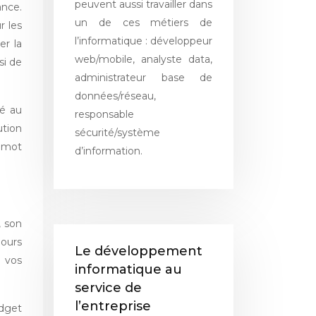
peuvent aussi travailler dans
ance.
un de ces métiers de
r les
l’informatique : développeur
er la
web/mobile, analyste data,
si de
administrateur base de
données/réseau,
té au
responsable
ution
sécurité/système
n mot
d’information.
, son
jours
Le développement
 vos
informatique au
service de
l’entreprise
udget