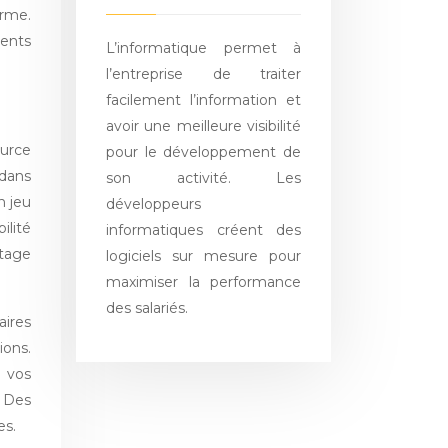
erme.
ments
L’informatique permet à
l’entreprise de traiter
facilement l’information et
avoir une meilleure visibilité
ource
pour le développement de
dans
son activité. Les
n jeu
développeurs
ilité
informatiques créent des
rtage
logiciels sur mesure pour
maximiser la performance
des salariés.
aires
ions.
e vos
. Des
es.