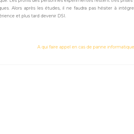
que. Les profils des personnes expérimentés restent très prisés
ues. Alors après les études, il ne faudra pas hésiter à intégre
rience et plus tard devenir DSI.
A qui faire appel en cas de panne informatique