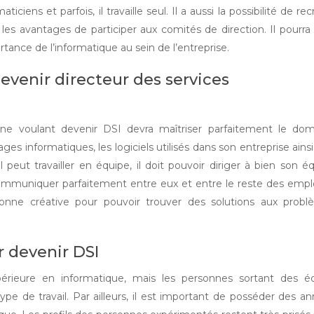
ticiens et parfois, il travaille seul. Il a aussi la possibilité de rec
 les avantages de participer aux comités de direction. Il pourra
tance de l’informatique au sein de l’entreprise.
evenir directeur des services
nne voulant devenir DSI devra maîtriser parfaitement le do
ages informatiques, les logiciels utilisés dans son entreprise ains
 peut travailler en équipe, il doit pouvoir diriger à bien son é
 communiquer parfaitement entre eux et entre le reste des emp
sonne créative pour pouvoir trouver des solutions aux prob
r devenir DSI
érieure en informatique, mais les personnes sortant des éc
e de travail. Par ailleurs, il est important de posséder des a