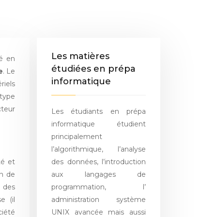
Les matières
é en
étudiées en prépa
e
. Le
informatique
riels
type
cteur
Les étudiants en prépa
informatique étudient
principalement
l’algorithmique, l’analyse
té et
des données, l’introduction
in de
aux langages de
e des
programmation, l’
e (il
administration système
ciété
UNIX avancée mais aussi